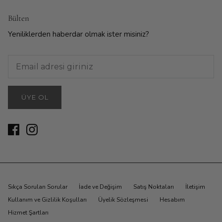
Bülten
Yeniliklerden haberdar olmak ister misiniz?
ÜYE OL
Sıkça Sorulan Sorular
İade ve Değişim
Satış Noktaları
İletişim
Kullanım ve Gizlilik Koşulları
Üyelik Sözleşmesi
Hesabım
Hizmet Şartları