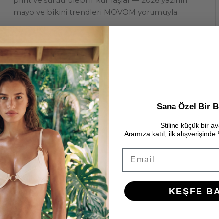
print ve sürdürülebilir kumaşlar — 2026 yazının
mayo ve bikini trendleri MOVOM yorumuyla.
Temmuz 05, 2026 —
MOVOM
Etiketler:
2026
bikini
mayo
trend
Sana Özel Bir B
Stiline küçük bir av
Aramıza katıl, ilk alışverişind
Email
KEŞFE B