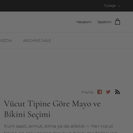
Dil
Türkçe
Hesabım
Sepetim
MIZDA
ARCHIVE SALE
Facebook'ta
Twitter'da
Paylaş
Paylaş
Paylaş
Vücut Tipine Göre Mayo ve
Bikini Seçimi
Kum saati, armut, elma ya da atletik — her vücut