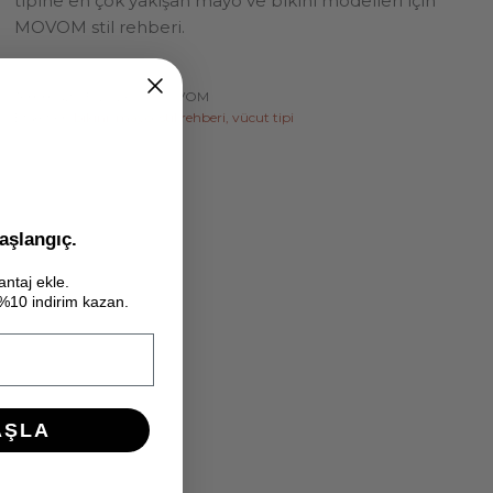
tipine en çok yakışan mayo ve bikini modelleri için
MOVOM stil rehberi.
Temmuz 05, 2026 —
MOVOM
Etiketler:
bikini
mayo
stil rehberi
vücut tipi
aşlangıç.
antaj ekle.
e %10 indirim kazan.
AŞLA