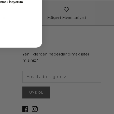
lanmak İstiyorum
rım
Müşteri Memnuniyeti
Bülten
Yeniliklerden haberdar olmak ister
misiniz?
ÜYE OL