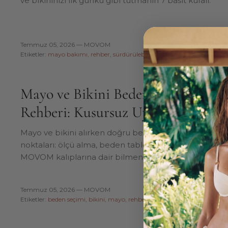
ve bikininizi ilk günkü gibi tutmanın 7 basit kuralı.
Temmuz 05, 2026 —
MOVOM
Etiketler:
mayo bakımı
rehber
sürdürülebilirlik
Mayo ve Bikini Beden Seçimi
Rehberi: Kusursuz Uyumun Sırrı
Mayo ve bikini alırken doğru bedeni seçmenin püf
noktaları: ölçü alma, beden tablosu okuma ve
MOVOM kalıplarına dair bilmeniz gerekenler.
Temmuz 05, 2026 —
MOVOM
Etiketler:
beden seçimi
bikini
mayo
rehber