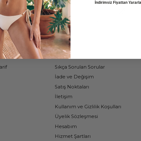
İndirimsiz Fiyattan Yarar
etsiz İade ve Değişim
Sürdürülebilir Tasa
Bilgilendirme
rif
Sıkça Sorulan Sorular
İade ve Değişim
Satış Noktaları
İletişim
Kullanım ve Gizlilik Koşulları
Üyelik Sözleşmesi
Hesabım
Hizmet Şartları