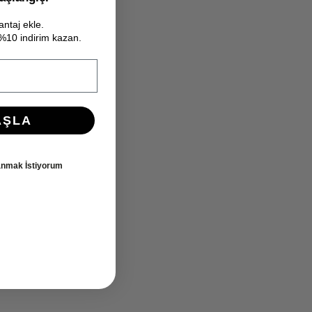
antaj ekle.
e %10 indirim kazan.
AŞLA
lanmak İstiyorum