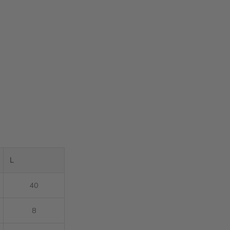
L
40
8