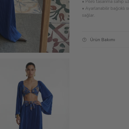
• Pileli tasarıma sahip uz
• Ayarlanabilir bağcıkl
sağlar.
Ürün Bakımı