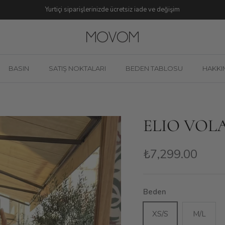
Yurtiçi siparişlerinizde ücretsiz iade ve değişim
BASIN
SATIŞ NOKTALARI
BEDEN TABLOSU
HAKKI
ELIO VOL
₺7,299.00
Beden
XS/S
M/L