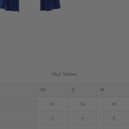
Ölçü Tablosu
XS
S
M
34
36
38
2
4
6