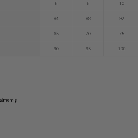
6
8
10
84
88
92
65
70
75
90
95
100
 almamış