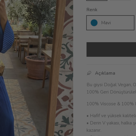
Renk
Mavi
Açıklama
Bu giysi Doğal Vegan,
O
100% Geri Dönüştürülebil
100% Viscose & 100% 
• Hafif ve yüksek kalitel
• Derin V yakası, halka ş
kazanır.