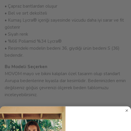
• Çapraz bantlardan oluşur
• Bel ve sırt dekolteli
• Kumaş Lycra® içeriği sayesinde vücudu daha iyi sarar ve fit
gösterir
• Siyah renk
• %66 Poliamid %34 Lycra®
• Resimdeki modelin bedeni 36, giydiği ürün bedeni S (36)
bedendir.
Bu Modeli Seçerken
MOVOM mayo ve bikini kalıpları özel tasarım olup standart
Avrupa bedenlerine kıyasla dar kesimlidir. Bedeninizden emin
değilseniz göğüs çevrenizi ölçerek beden tablomuzu
inceleyebilirsiniz.
Ürün Bakımı