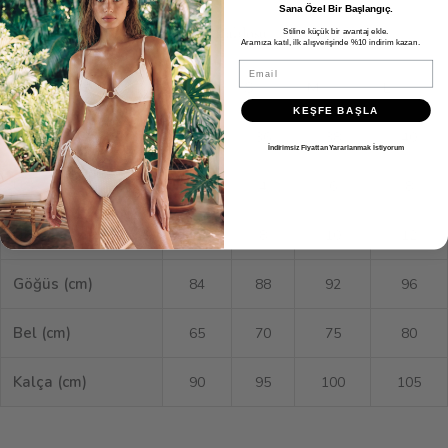
Sana Özel Bir Başlangıç.
Ölçü Tablosu
Stiline küçük bir avantaj ekle.
Aramıza katıl, ilk alışverişinde %10 indirim kazan.
Email
XS
S
M
L
KEŞFE BAŞLA
EU
34
36
38
40
İndirimsiz Fiyattan Yararlanmak İstiyorum
US
2
4
6
8
UK
6
8
10
12
Göğüs (cm)
84
88
92
96
Bel (cm)
65
70
75
80
Kalça (cm)
90
95
100
105