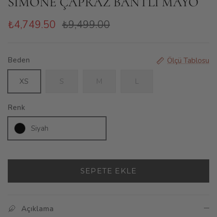
SIMONE ÇAPRAZ BANTLI MAYO
₺4,749.50
₺9,499.00
Beden
Ölçü Tablosu
XS
S
M
L
Renk
Siyah
SEPETE EKLE
Açıklama