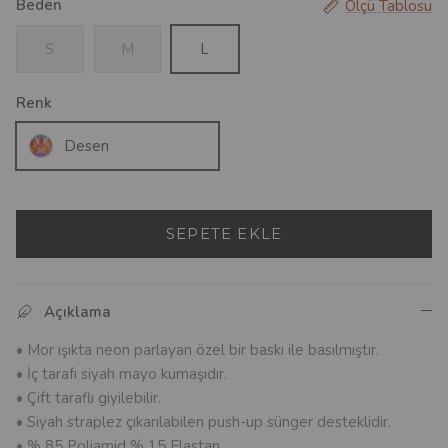
Beden
Ölçü Tablosu
S
M
L
Renk
Desen
SEPETE EKLE
Açıklama
• Mor ışıkta neon parlayan özel bir baskı ile basılmıştır.
• İç tarafı siyah mayo kumaşıdır.
• Çift taraflı giyilebilir.
• Siyah straplez çıkarılabilen push-up sünger desteklidir.
• % 85 Poliamid % 15 Elastan