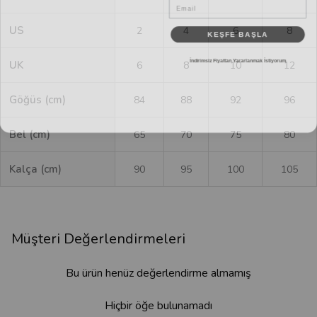
US
KEŞFE BAŞLA
2
4
6
8
İndirimsiz Fiyattan Yararlanmak İstiyorum
UK
6
8
10
12
Göğüs (cm)
84
88
92
96
Bel (cm)
65
70
75
80
Kalça (cm)
90
95
100
105
Müşteri Değerlendirmeleri
Bu ürün henüz değerlendirme almamış
Hiçbir öğe bulunamadı