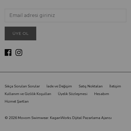
ÜYE OL
Sıkça Sorulan Sorular
İade ve Değişim
Satış Noktaları
İletişim
Kullanım ve Gizlilik Koşulları
Üyelik Sözleşmesi
Hesabım
Hizmet Şartları
© 2026
Movom Swimwear
.
KaganWorks Dijital Pazarlama Ajansı