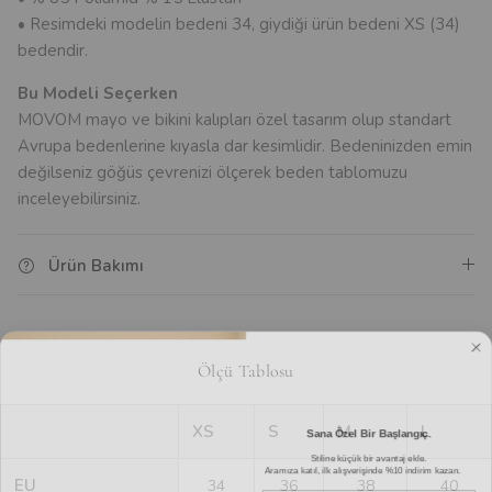
• Resimdeki modelin bedeni 34, giydiği ürün bedeni XS (34)
bedendir.
Bu Modeli Seçerken
MOVOM mayo ve bikini kalıpları özel tasarım olup standart
Avrupa bedenlerine kıyasla dar kesimlidir. Bedeninizden emin
değilseniz göğüs çevrenizi ölçerek beden tablomuzu
inceleyebilirsiniz.
Ürün Bakımı
Ölçü Tablosu
Sana Özel Bir Başlangıç.
XS
S
M
L
Stiline küçük bir avantaj ekle.
Aramıza katıl, ilk alışverişinde %10 indirim kazan.
EU
34
36
38
40
Email