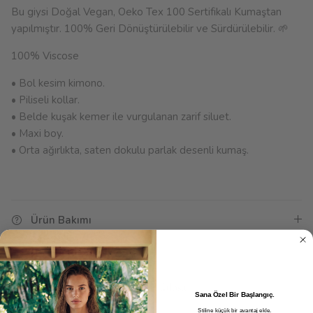
Bu giysi Doğal Vegan,
Oeko Tex 100 Sertifikalı Kumaştan
yapılmıştır.
100% Geri Dönüştürülebilir ve Sürdürülebilir. 🌱
100% Viscose
• Bol kesim kimono.
• Piliseli kollar.
• Belde kuşak kemer ile vurgulanan zarif siluet.
• Maxi boy.
•
Orta ağırlıkta, saten dokulu parlak desenli kumaş.
Ürün Bakımı
Ölçü Tablosu
Sana Özel Bir Başlangıç.
Stiline küçük bir avantaj ekle.