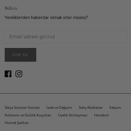
Bülten
Yeniliklerden haberdar olmak ister misiniz?
ÜYE OL
Sıkça Sorulan Sorular
İade ve Değişim
Satış Noktaları
İletişim
Kullanım ve Gizlilik Koşulları
Üyelik Sözleşmesi
Hesabım
Hizmet Şartları