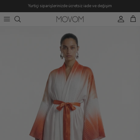
Geç
Yurtiçi siparişlerinizde ücretsiz iade ve değişim
Tüm Ürünler
Yeni Gelenler
Plaj
Giyim