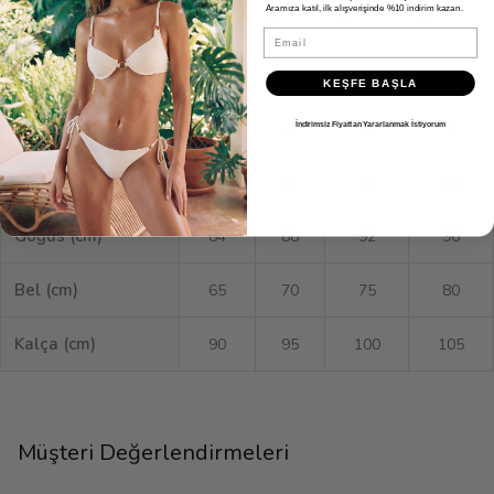
Aramıza katıl, ilk alışverişinde %10 indirim kazan.
XS
S
M
L
Email
EU
34
36
38
40
KEŞFE BAŞLA
US
2
4
6
8
İndirimsiz Fiyattan Yararlanmak İstiyorum
UK
6
8
10
12
Göğüs (cm)
84
88
92
96
Bel (cm)
65
70
75
80
Kalça (cm)
90
95
100
105
Müşteri Değerlendirmeleri