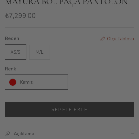
MAYURA BOL PAÇA PANTOLON
₺7,299.00
Beden
Ölçü Tablosu
XS/S
M/L
Renk
Kırmızı
SEPETE EKLE
Açıklama