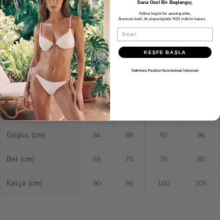
Sana Özel Bir Başlangıç.
Ölçü Tablosu
Stiline küçük bir avantaj ekle.
Aramıza katıl, ilk alışverişinde %10 indirim kazan.
Email
XS
S
M
L
KEŞFE BAŞLA
EU
34
36
38
40
İndirimsiz Fiyattan Yararlanmak İstiyorum
US
2
4
6
8
UK
6
8
10
12
Göğüs (cm)
84
88
92
96
Bel (cm)
65
70
75
80
Kalça (cm)
90
95
100
105