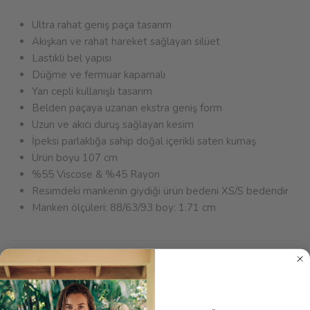
Ultra rahat geniş paça tasarım
Akışkan ve rahat hareket sağlayan silüet
Lastikli bel yapısı
Düğme ve fermuar kapamalı
Yan cepli kullanışlı tasarım
Belden paçaya uzanan ekstra geniş form
Uzun ve akıcı duruş sağlayan kesim
İpeksi parlaklığa sahip doğal içerikli saten kumaş
Ürün boyu 107 cm
%55 Viscose & %45 Rayon
Resimdeki
mankenin giydiği ürün bedeni XS/S bedendir
Manken ölçüleri: 88/63/93 boy: 1.71 cm
Ürün Bakımı