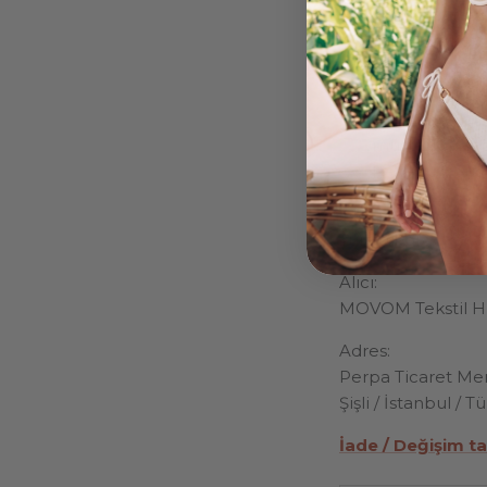
Açılan sayfada
açıklama kutus
istiyorsanız ia
Türkiye içi si
gönderin.
Tür
müşteriye aitti
Paketin içeri
unutmayın.
Yurtiçi Kargo İad
Alıcı:
MOVOM Tekstil Hi
Adres:
Perpa Ticaret Mer
Şişli / İstanbul / T
İade / Değişim t