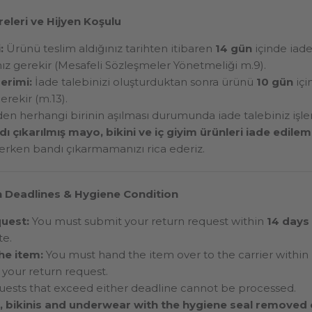
eleri ve Hijyen Koşulu
:
Ürünü teslim aldığınız tarihten itibaren
14 gün
içinde iade
ız gerekir (Mesafeli Sözleşmeler Yönetmeliği m.9).
erimi:
İade talebinizi oluşturduktan sonra ürünü
10 gün
içi
rekir (m.13).
den herhangi birinin aşılması durumunda iade talebiniz işl
dı çıkarılmış mayo, bikini ve iç giyim ürünleri iade edile
rken bandı çıkarmamanızı rica ederiz.
 Deadlines & Hygiene Condition
uest:
You must submit your return request within
14 days
te.
he item:
You must hand the item over to the carrier within
 your return request.
uests that exceed either deadline cannot be processed.
 bikinis and underwear with the hygiene seal removed