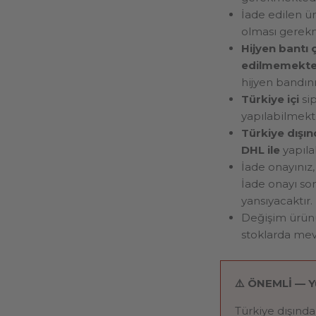
İade edilen ü
olması gerek
Hijyen bantı 
edilmemekte
hijyen bandın
Türkiye içi
sip
yapılabilmekt
Türkiye dışı
DHL ile
yapılab
İade onayınız,
İade onayı son
yansıyacaktır.
Değişim ürünün
stoklarda mevc
⚠️ ÖNEMLİ — Yur
Türkiye dışında