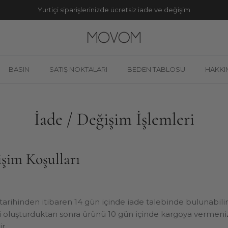
Yurtiçi siparişlerinizde ücretsiz iade ve değişim
BASIN
SATIŞ NOKTALARI
BEDEN TABLOSU
HAKKI
İade / Değişim İşlemleri
şim Koşulları
 tarihinden itibaren 14 gün içinde iade talebinde bulunabilirs
zi oluşturduktan sonra ürünü 10 gün içinde kargoya vermeni
r.