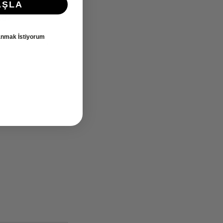
AŞLA
ak istiyorsanız
ade
yapmak
lanmak İstiyorum
rak tarafımıza
e kargo ücreti
klemeyi