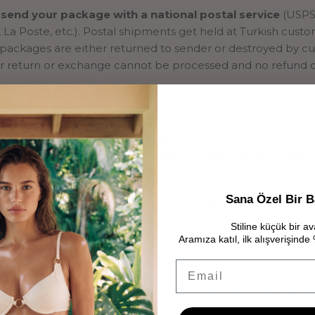
 send your package with a national postal service
(USPS,
 La Poste, etc.). Postal shipments get held at Turkish cust
 packages are either returned to sender or destroyed by c
r return or exchange cannot be processed and no refund c
:
L Express
(alternatively UPS / FedEx)
ype: mark as
“Return of goods”
el description:
“Returned goods – no commercial value”
ur full name, order number and return/exchange note insid
Sana Özel Bir B
ping costs for international orders are the customer’s respo
Stiline küçük bir av
Aramıza katıl, ilk alışverişind
?
Email
iş yaptıktan sonra teslim edilmiş siparişinizin üzerine tıklay
a basın.