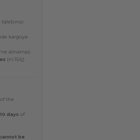
 talebinizi
nde kargoya
eme alınamaz.
mez
(m.15/ç).
of the
10 days
of
 cannot be