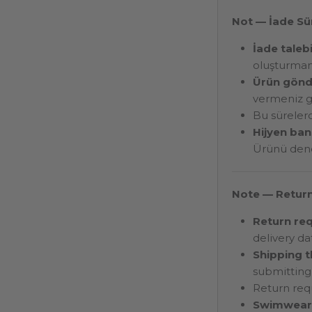
Not — İade Sür
İade talebi
oluşturman
Ürün gönd
vermeniz ge
Bu süreler
Hijyen ban
Ürünü dene
Note — Return
Return req
delivery da
Shipping t
submitting
Return req
Swimwear,