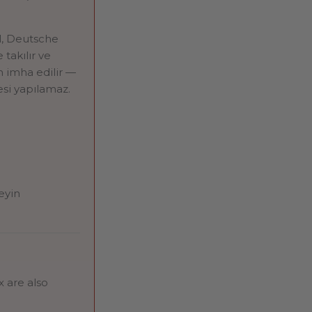
l, Deutsche
takılır ve
n imha edilir —
esi yapılamaz.
eyin
 are also