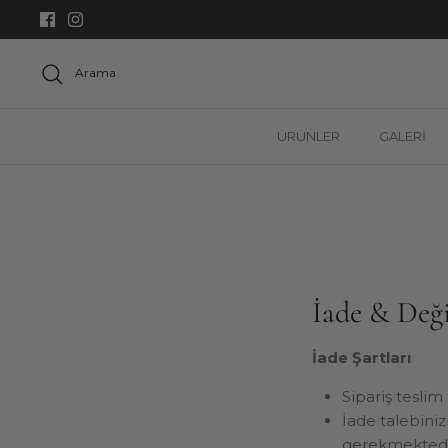
Geç
Arama
ÜRÜNLER
GALERİ
İade & Deği
İade Şartları
Sipariş teslim
İade talebini
gerekmektedi