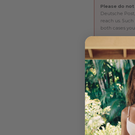
Please do not
Deutsche Post,
reach us. Such
both cases you
When shipping
Carrier:
DH
Shipment t
Invoice/lab
Include yo
package
Return ship
İade Nasıl Yapılır
Hesabınıza gir
Edin” butonun