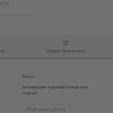
m on.
rım
Müşteri Memnuniyeti
Bülten
Yeniliklerden haberdar olmak ister
misiniz?