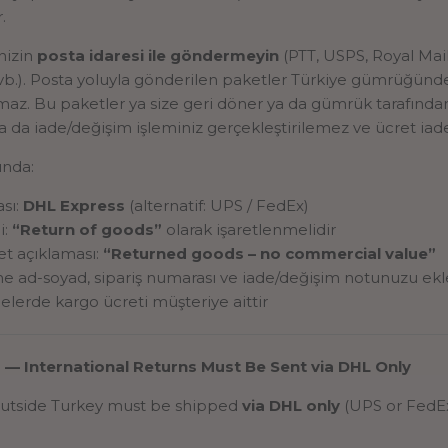
.
nizin
posta idaresi ile göndermeyin
(PTT, USPS, Royal Mai
vb.). Posta yoluyla gönderilen paketler Türkiye gümrüğünde 
maz. Bu paketler ya size geri döner ya da gümrük tarafında
 da iade/değişim işleminiz gerçekleştirilemez ve ücret iad
ında:
sı:
DHL Express
(alternatif: UPS / FedEx)
i:
“Return of goods”
olarak işaretlenmelidir
et açıklaması:
“Returned goods – no commercial value”
ne ad-soyad, sipariş numarası ve iade/değişim notunuzu ekl
adelerde kargo ücreti müşteriye aittir
— International Returns Must Be Sent via DHL Only
outside Turkey must be shipped
via DHL only
(UPS or FedEx