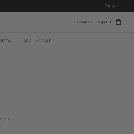
Dil
Türkçe
Hesabım
Sepetim
MIZDA
ARCHIVE SALE
iniz.
z