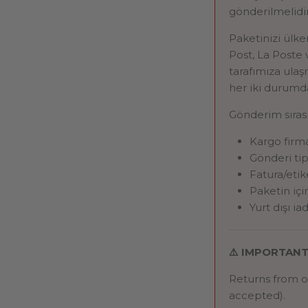
gönderilmelidir
Paketinizi ülke
Post, La Poste 
tarafımıza ulaş
her iki durumda
Gönderim sıras
Kargo firma
Gönderi tip
Fatura/etik
Paketin içi
Yurt dışı i
⚠️ IMPORTANT 
Returns from 
accepted).