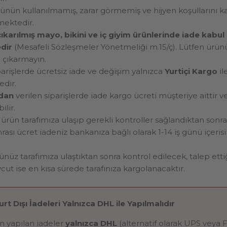
rünün kullanılmamış, zarar görmemiş ve hijyen koşullarını
mektedir.
çıkarılmış mayo, bikini ve iç giyim ürünlerinde iade kabul
dir
(Mesafeli Sözleşmeler Yönetmeliği m.15/ç). Lütfen ürü
ı çıkarmayın.
arişlerde ücretsiz iade ve değişim yalnızca
Yurtiçi Kargo
il
edir.
ndan
verilen siparişlerde iade kargo ücreti müşteriye aittir v
ilir.
 ürün tarafımıza ulaşıp gerekli kontroller sağlandıktan sonra
rası ücret iadeniz bankanıza bağlı olarak 1-14 iş günü içeri
üz tarafımıza ulaştıktan sonra kontrol edilecek, talep etti
ut ise en kısa sürede tarafınıza kargolanacaktır.
t Dışı İadeleri Yalnızca DHL ile Yapılmalıdır
n yapılan iadeler
yalnızca DHL
(alternatif olarak UPS veya F