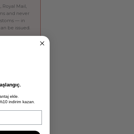
 Royal Mail,
oms and never
ustoms — in
an be issued.
e the
aşlangıç.
nsibility
antaj ekle.
e %10 indirim kazan.
ıp “İade Talep