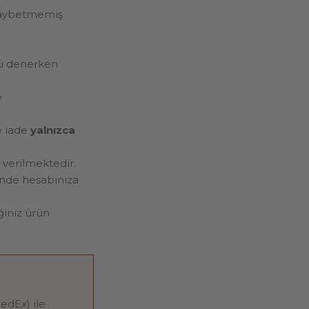
 kaybetmemiş
nü denerken
e
e iade
yalnızca
 verilmektedir.
sinde hesabınıza
ğiniz ürün
edEx) ile