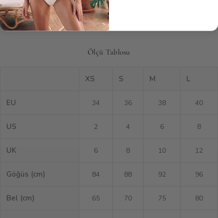
Ürün Bakımı
Ölçü Tablosu
XS
S
M
L
EU
34
36
38
40
US
2
4
6
8
UK
6
8
10
12
Göğüs (cm)
84
88
92
96
Bel (cm)
65
70
75
80