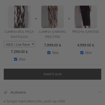
+
+
LUMİNA BOL PAÇA
LUMINA SARONG
PINCHA SARONG
PANTOLON
İPEK ETEK
7,999.00
₺
4,999.00
₺
7,299.00
₺
Ekle
Ekle
Ekle
PAKETI ALIN
Açıklama
• Sünger kaplı bikini üstü, push-up etkili