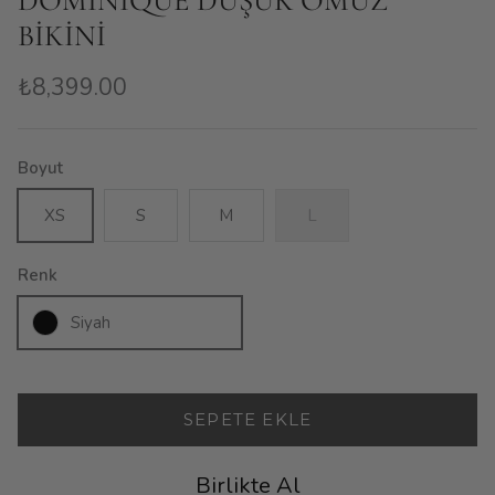
DOMINIQUE DÜŞÜK OMUZ
BİKİNİ
₺8,399.00
Boyut
XS
S
M
L
Renk
Siyah
SEPETE EKLE
Birlikte Al